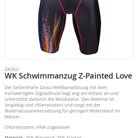
Zum
Anfang
ZAOSU
WK Schwimmanzug Z-Painted Love
der
Bildergalerie
springen
Der farbenfrohe Zaosu-Wettkampfanzug mit dem
hochwertigem Digitaldruck liegt eng am Körper an und
unterstützt dadurch die Muskulatur. Das Material ist
langlebig und chlorresistent und sorgt mit der
Materialzusammensetzung für geringen Widerstand im
Wasser.
Chlorresistent, FINA zugelassen
75% Polyamid; 25% Elastan
Material