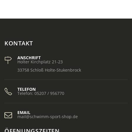
KONTAKT
ANSCHRIFT
Holter Kirchplatz 21-23
33758 Schloß Holte-Stukenbrock
TELEFON
Telefon: 05207 / 956770
EMAIL
mail@schwimm-sport-shop.de
ÖFFNUNGSZEITEN