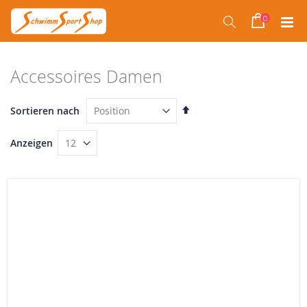
Direkt
zum
0
Suche
Warenko
Inhalt
Accessoires Damen
In
Sortieren nach
absteigender
Reihenfolge
Anzeigen