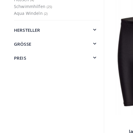
Artikel
Schwimmhilfen
25
Artikel
Aqua Windeln
2
HERSTELLER
GRÖSSE
PREIS
J