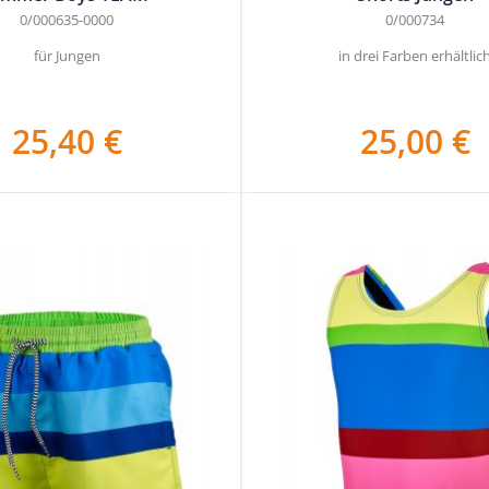
0/000635-0000
0/000734
für Jungen
in drei Farben erhältlic
25,40 €
25,00 €