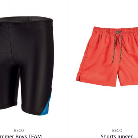
BECO
BECO
ammer Boys TEAM
Shorts Jungen