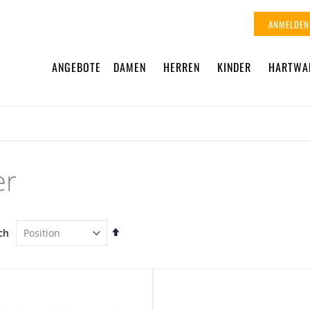
ANMELDEN
ANGEBOTE
DAMEN
HERREN
KINDER
HARTWA
er
In
ch
absteigender
Reihenfolge