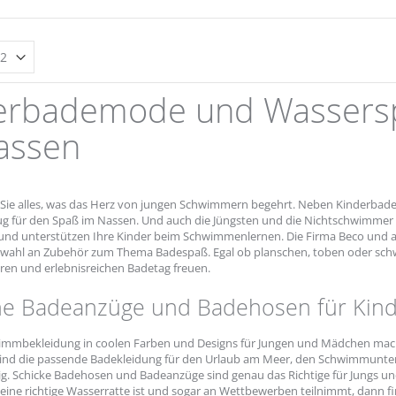
erbademode und Wassersp
assen
 Sie alles, was das Herz von jungen Schwimmern begehrt. Neben Kinderbade
g für den Spaß im Nassen. Und auch die Jüngsten und die Nichtschwimmer w
 und unterstützen Ihre Kinder beim Schwimmenlernen. Die Firma Beco und a
swahl an Zubehör zum Thema Badespaß. Egal ob planschen, toben oder schw
eren und erlebnisreichen Badetag freuen.
e Badeanzüge und Badehosen für Kind
mmbekleidung in coolen Farben und Designs für Jungen und Mädchen machen L
 Kind die passende Badekleidung für den Urlaub am Meer, den Schwimmunte
dig. Schicke Badehosen und Badeanzüge sind genau das Richtige für Jungs u
eine richtige Wasserratte ist und sogar an Wettbewerben teilnimmt, dann