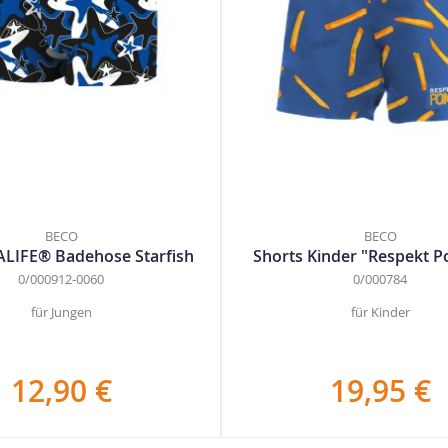
BECO
BECO
LIFE® Badehose Starfish
Shorts Kinder "Respekt 
0/000912-0060
0/000784
für Jungen
für Kinder
12,90 €
19,95 €