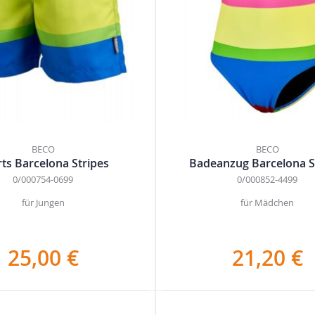
BECO
BECO
ts Barcelona Stripes
Badeanzug Barcelona S
0/000754-0699
0/000852-4499
für Jungen
für Mädchen
25,00 €
21,20 €