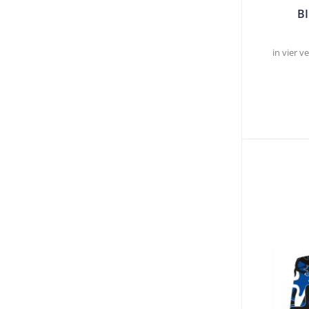
B
in vier v