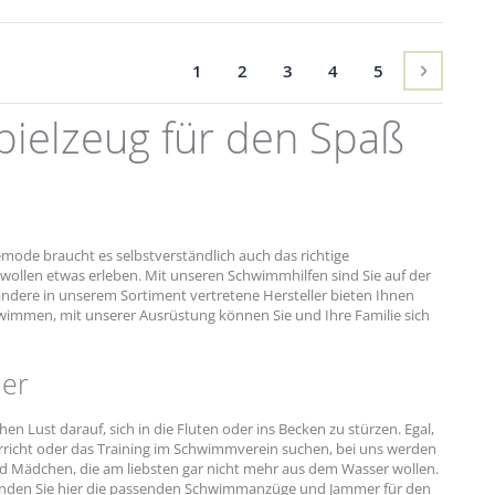
Seite
Sie lesen gerade Seite
Seite
Seite
Seite
Seite
Seite
Weiter
1
2
3
4
5
ielzeug für den Spaß
mode braucht es selbstverständlich auch das richtige
ollen etwas erleben. Mit unseren Schwimmhilfen sind Sie auf der
ndere in unserem Sortiment vertretene Hersteller bieten Ihnen
immen, mit unserer Ausrüstung können Sie und Ihre Familie sich
er
ust darauf, sich in die Fluten oder ins Becken zu stürzen. Egal,
rricht oder das Training im Schwimmverein suchen, bei uns werden
nd Mädchen, die am liebsten gar nicht mehr aus dem Wasser wollen.
 finden Sie hier die passenden Schwimmanzüge und Jammer für den