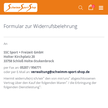
Direkt
zum
0
Suche
Warenko
Inhalt
Formular zur Widerrufsbelehrung
An
SSC Sport + Freizeit GmbH
Holter Kirchplatz 20
33758 Schloß Holte-Stukenbrock
per Fax an:
05207 / 956771
oder per E-Mail an:
verwaltung
@
schwimm-sport-shop.de
*
*
Hiermit widerrufe(n) ich/wir
den von mir/uns
abgeschlossenen
*
Vertrag über den Kauf der folgenden Waren
/ die Erbringung der
*
folgenden Dienstleistung
: