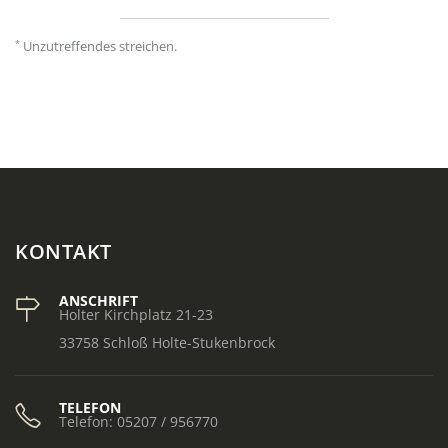
*
Unzutreffendes streichen.
KONTAKT
ANSCHRIFT
Holter Kirchplatz 21-23
33758 Schloß Holte-Stukenbrock
TELEFON
Telefon: 05207 / 956770