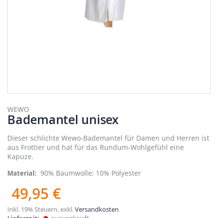
Zum
Anfang
WEWO
Bademantel unisex
der
Bildergalerie
springen
Dieser schlichte Wewo-Bademantel für Damen und Herren ist
aus Frottier und hat für das Rundum-Wohlgefühl eine
Kapuze.
90% Baumwolle; 10% Polyester
Material
49,95 €
Inkl. 19% Steuern
,
exkl.
Versandkosten