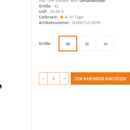
Inkl. 19% Steuern
,
exkl.
Versandkosten
42
Größe
29,90 €
UVP:
4-10 Tage
Lieferzeit
0/000153-0099
Artikelnummer
Größe
36
38
40
ZUM WARENKORB HINZUFÜGEN