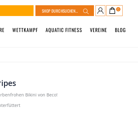
Suche
0
Warenkorb
Suche
RE
WETTKAMPF
AQUATIC FITNESS
VEREINE
BLOG
ripes
rbenfrohen Bikini von Beco!
terfüttert