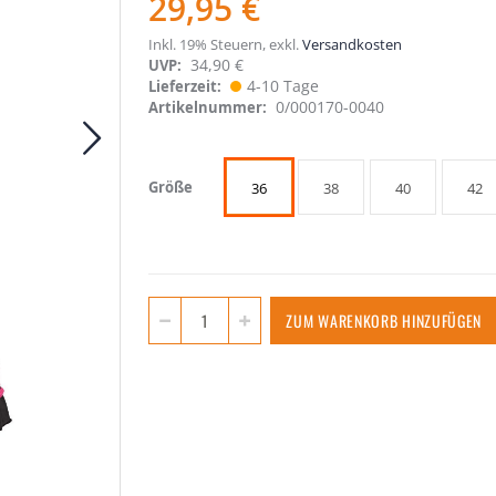
29,95 €
Inkl. 19% Steuern
,
exkl.
Versandkosten
34,90 €
UVP:
4-10 Tage
Lieferzeit
0/000170-0040
Artikelnummer
Größe
36
38
40
42
ZUM WARENKORB HINZUFÜGEN