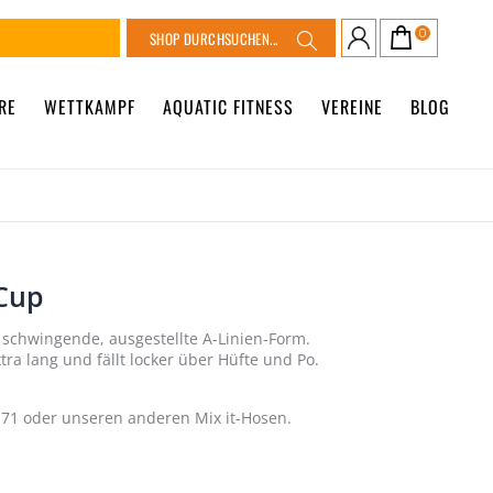
Suche
0
Warenkorb
Suche
RE
WETTKAMPF
AQUATIC FITNESS
VEREINE
BLOG
-Cup
t schwingende, ausgestellte A-Linien-Form.
ra lang und fällt locker über Hüfte und Po.
0171 oder unseren anderen Mix it-Hosen.