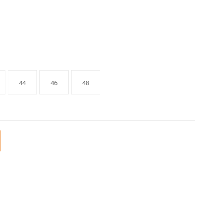
44
46
48