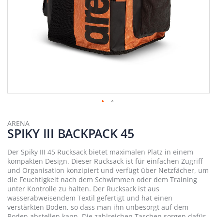
Zum
Anfang
ARENA
SPIKY III BACKPACK 45
der
Bildergalerie
springen
Der Spiky III 45 Rucksack bietet maximalen Platz in einem
kompakten Design. Dieser Rucksack ist für einfachen Zugriff
und Organisation konzipiert und verfügt über Netzfächer, um
die Feuchtigkeit nach dem Schwimmen oder dem Training
unter Kontrolle zu halten. Der Rucksack ist aus
wasserabweisendem Textil gefertigt und hat einen
verstärkten Boden, so dass man ihn unbesorgt auf dem
Boden abstellen kann. Die zahlreichen Taschen sorgen dafür,