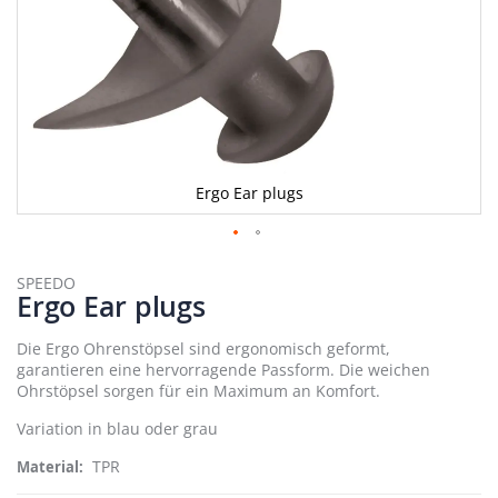
Ergo Ear plugs
Zum
Anfang
SPEEDO
Ergo Ear plugs
der
Bildergalerie
springen
Die Ergo Ohrenstöpsel sind ergonomisch geformt,
garantieren eine hervorragende Passform. Die weichen
Ohrstöpsel sorgen für ein Maximum an Komfort.
Variation in blau oder grau
TPR
Material