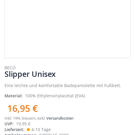
Zum
Anfang
BECO
Slipper Unisex
der
Bildergalerie
springen
Eine leichte und komfortable Badepantolette mit Fußbett.
100% Ethylenvinylacetat (EVA)
Material
16,95 €
Inkl. 19% Steuern
,
exkl.
Versandkosten
19,95 €
UVP:
4-10 Tage
Lieferzeit