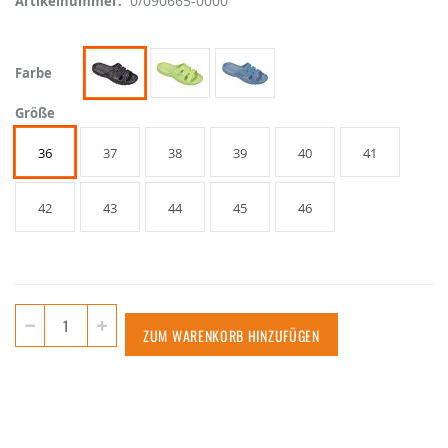
0/090665-0000
Artikelnummer
Farbe
Größe
36
37
38
39
40
41
42
43
44
45
46
ZUM WARENKORB HINZUFÜGEN