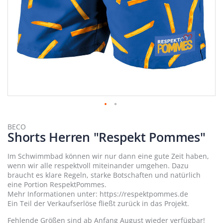
Zum
Anfang
BECO
Shorts Herren "Respekt Pommes"
der
Bildergalerie
springen
Im Schwimmbad können wir nur dann eine gute Zeit haben,
wenn wir alle respektvoll miteinander umgehen. Dazu
braucht es klare Regeln, starke Botschaften und natürlich
eine Portion RespektPommes.
Mehr Informationen unter: https://respektpommes.de
Ein Teil der Verkaufserlöse fließt zurück in das Projekt.
Fehlende Größen sind ab Anfang August wieder verfügbar!