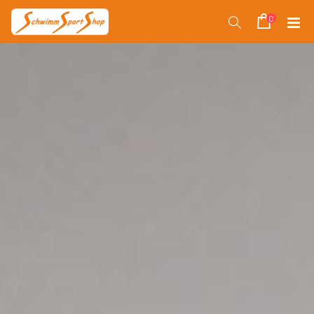
Direkt
zum
0
Suche
Warenko
Inhalt