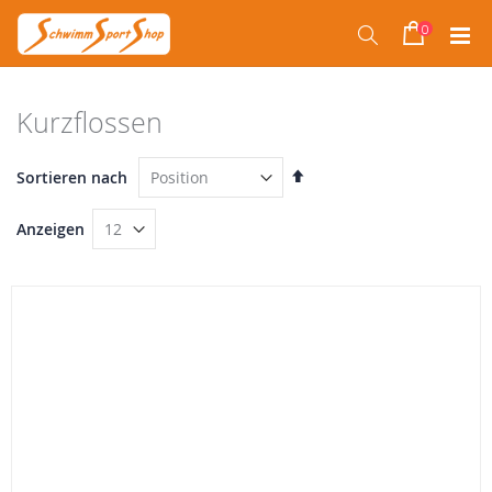
Direkt
zum
0
Suche
Warenko
Inhalt
Kurzflossen
In
Sortieren nach
absteigender
Reihenfolge
Anzeigen