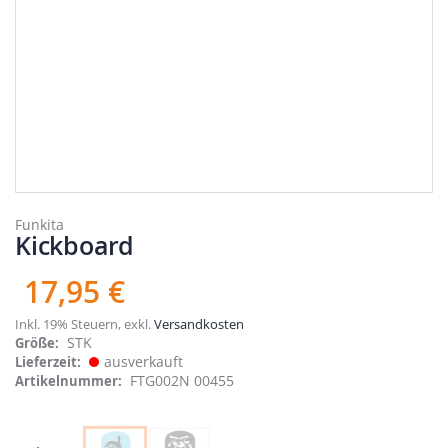
Zum
Anfang
Funkita
Kickboard
der
Bildergalerie
springen
17,95 €
Inkl. 19% Steuern
,
exkl.
Versandkosten
STK
Größe
ausverkauft
Lieferzeit
FTG002N 00455
Artikelnummer