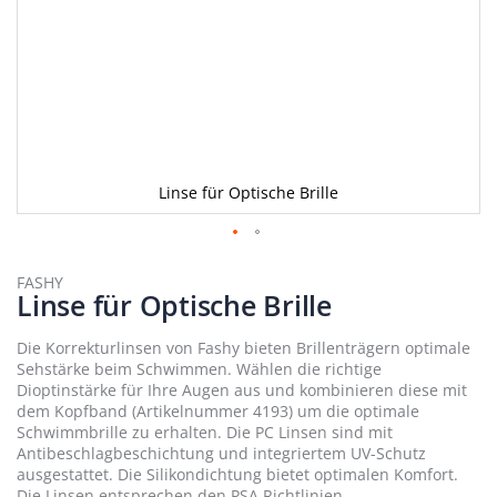
Linse für Optische Brille
Zum
Anfang
FASHY
Linse für Optische Brille
der
Bildergalerie
springen
Die Korrekturlinsen von Fashy bieten Brillenträgern optimale
Sehstärke beim Schwimmen. Wählen die richtige
Dioptinstärke für Ihre Augen aus und kombinieren diese mit
dem Kopfband (Artikelnummer 4193) um die optimale
Schwimmbrille zu erhalten. Die PC Linsen sind mit
Antibeschlagbeschichtung und integriertem UV-Schutz
ausgestattet. Die Silikondichtung bietet optimalen Komfort.
Die Linsen entsprechen den PSA Richtlinien.