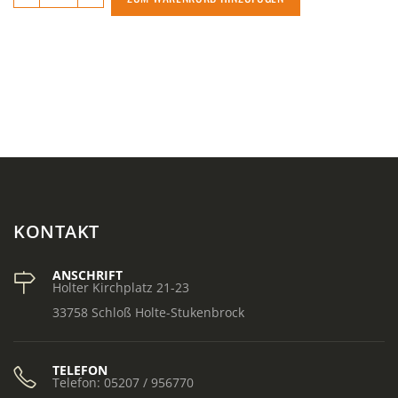
KONTAKT
ANSCHRIFT
Holter Kirchplatz 21-23
33758 Schloß Holte-Stukenbrock
TELEFON
Telefon: 05207 / 956770