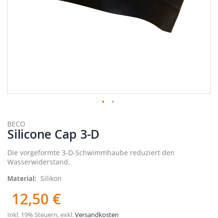
Zum
Anfang
BECO
Silicone Cap 3-D
der
Bildergalerie
springen
Die vorgeformte 3-D-Schwimmhaube reduziert den
Wasserwiderstand.
Silikon
Material
12,50 €
Inkl. 19% Steuern
,
exkl.
Versandkosten