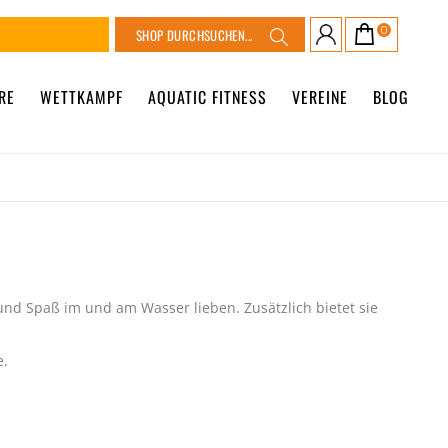
Suche
0
Warenkorb
Suche
RE
WETTKAMPF
AQUATIC FITNESS
VEREINE
BLOG
s
und Spaß im und am Wasser lieben. Zusätzlich bietet sie
e.