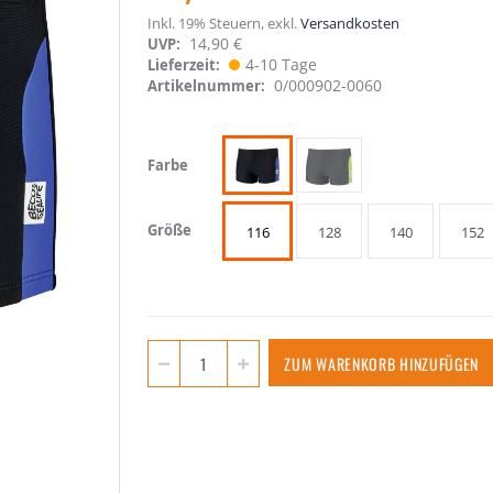
Inkl. 19% Steuern
,
exkl.
Versandkosten
14,90 €
UVP:
4-10 Tage
Lieferzeit
0/000902-0060
Artikelnummer
Farbe
Größe
116
128
140
152
ZUM WARENKORB HINZUFÜGEN