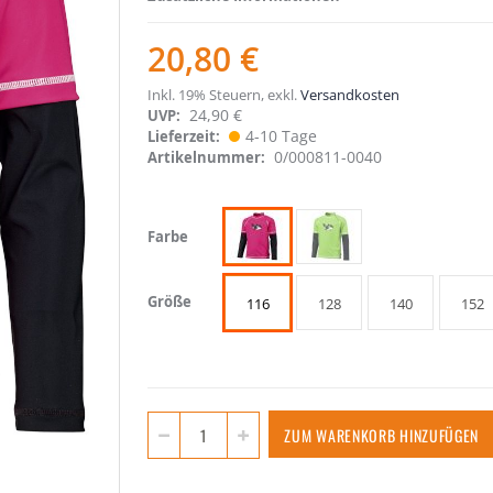
20,80 €
Inkl. 19% Steuern
,
exkl.
Versandkosten
24,90 €
UVP:
4-10 Tage
Lieferzeit
0/000811-0040
Artikelnummer
Farbe
Größe
116
128
140
152
ZUM WARENKORB HINZUFÜGEN