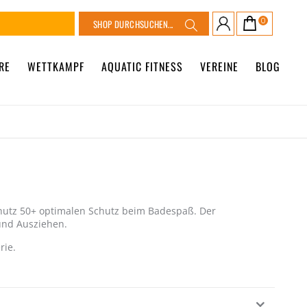
Suche
0
Warenkorb
Suche
RE
WETTKAMPF
AQUATIC FITNESS
VEREINE
BLOG
hutz 50+ optimalen Schutz beim Badespaß. Der
 und Ausziehen.
rie.