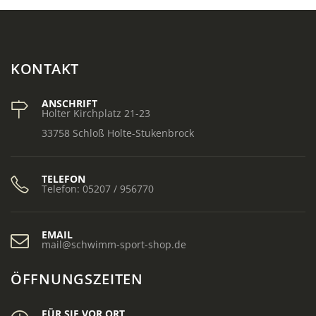
KONTAKT
ANSCHRIFT
Holter Kirchplatz 21-23
33758 Schloß Holte-Stukenbrock
TELEFON
Telefon: 05207 / 956770
EMAIL
mail@schwimm-sport-shop.de
ÖFFNUNGSZEITEN
FÜR SIE VOR ORT