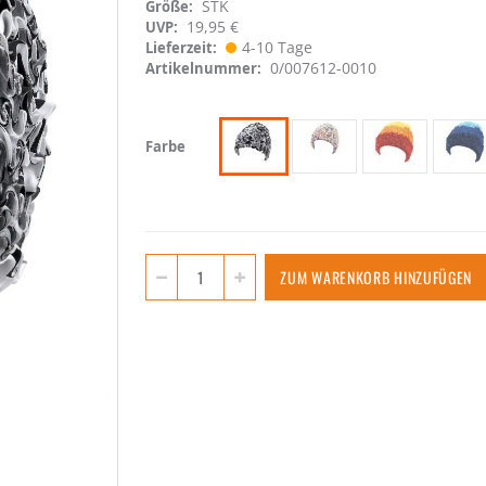
STK
Größe
19,95 €
UVP:
4-10 Tage
Lieferzeit
0/007612-0010
Artikelnummer
Farbe
ZUM WARENKORB HINZUFÜGEN