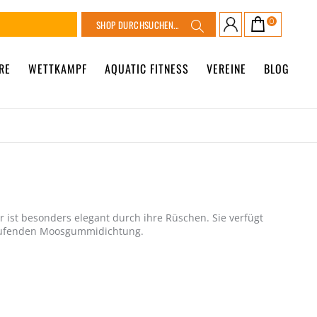
Suche
0
Warenkorb
Suche
RE
WETTKAMPF
AQUATIC FITNESS
VEREINE
BLOG
ist besonders elegant durch ihre Rüschen. Sie verfügt
aufenden Moosgummidichtung.