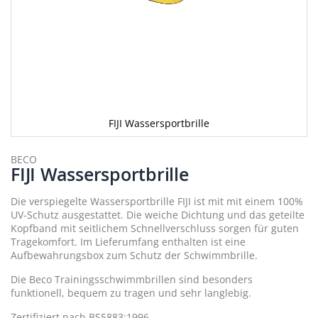
FIJI Wassersportbrille
Zum
Anfang
BECO
FIJI Wassersportbrille
der
Bildergalerie
springen
Die verspiegelte Wassersportbrille FIJI ist mit mit einem 100%
UV-Schutz ausgestattet. Die weiche Dichtung und das geteilte
Kopfband mit seitlichem Schnellverschluss sorgen für guten
Tragekomfort. Im Lieferumfang enthalten ist eine
Aufbewahrungsbox zum Schutz der Schwimmbrille.
Die Beco Trainingsschwimmbrillen sind besonders
funktionell, bequem zu tragen und sehr langlebig.
Zertifiziert nach BS5883:1996