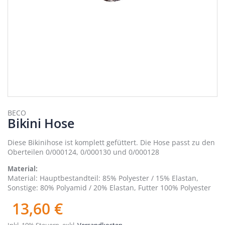
Zum
Anfang
BECO
Bikini Hose
der
Bildergalerie
springen
Diese Bikinihose ist komplett gefüttert. Die Hose passt zu den
Oberteilen 0/000124, 0/000130 und 0/000128
Material
Material: Hauptbestandteil: 85% Polyester / 15% Elastan,
Sonstige: 80% Polyamid / 20% Elastan, Futter 100% Polyester
13,60 €
Inkl. 19% Steuern
,
exkl.
Versandkosten