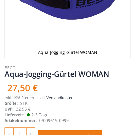
Aqua-Jogging-Gürtel WOMAN
Zum
Anfang
BECO
Aqua-Jogging-Gürtel WOMAN
der
Bildergalerie
springen
27,50 €
Inkl. 19% Steuern
,
exkl.
Versandkosten
STK
Größe
32,95 €
UVP:
2-3 Tage
Lieferzeit
0/009619-0999
Artikelnummer