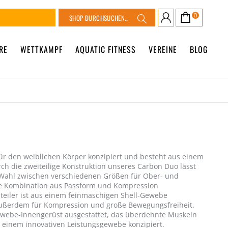
Suche
0
Warenkorb
Suche
RE
WETTKAMPF
AQUATIC FITNESS
VEREINE
BLOG
ür den weiblichen Körper konzipiert und besteht aus einem
h die zweiteilige Konstruktion unseres Carbon Duo lässt
ie Wahl zwischen verschiedenen Größen für Ober- und
iche Kombination aus Passform und Kompression
eiler ist aus einem feinmaschigen Shell-Gewebe
 außerdem für Kompression und große Bewegungsfreiheit.
gewebe-Innengerüst ausgestattet, das überdehnte Muskeln
 einem innovativen Leistungsgewebe konzipiert.