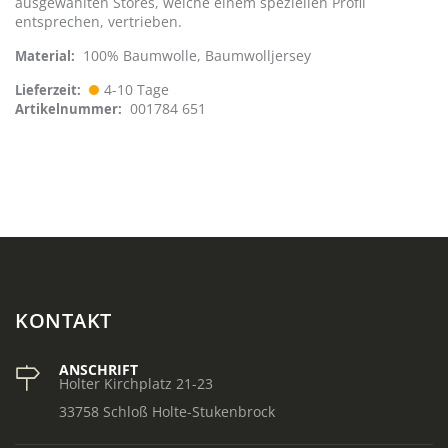
ausgewählten Stores, welche einem speziellen Profil
entsprechen, vertrieben.
100% Baumwolle, Baumwolljersey
Material
4-10 Tage
Lieferzeit
001784 651
Artikelnummer
KONTAKT
ANSCHRIFT
Holter Kirchplatz 21-23
33758 Schloß Holte-Stukenbrock